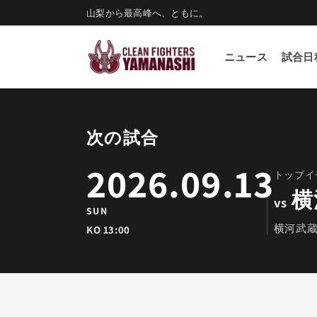
コンテ
山梨から最高峰へ、ともに。
ンツに
進む
ニュース
試合日
次の試合
2026.09.13
トップイ
横
vs
SUN
横河武
KO 13:00