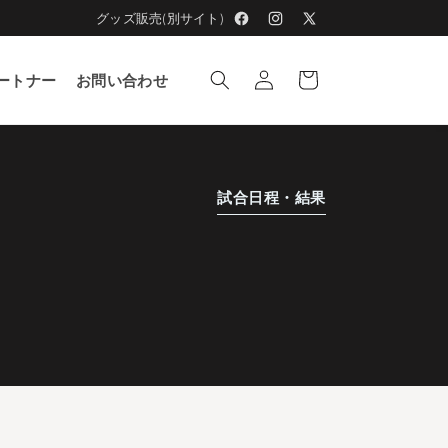
グッズ販売(別サイト)
Facebook
Instagram
X
ロ
(Twitter)
カ
グ
ー
ートナー
お問い合わせ
イ
ト
ン
試合日程・結果