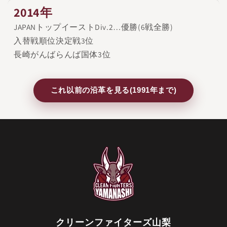
2014年
JAPANトップイーストDiv.2…優勝(6戦全勝)
入替戦順位決定戦3位
長崎がんばらんば国体3位
これ以前の沿革を見る(1991年まで)
クリーンファイターズ山梨