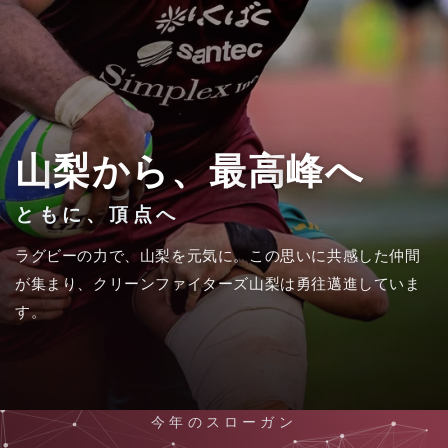
山
梨
か
ら
、
最
高
峰
へ
と
も
に
、
頂
点
へ
ラグビーの力で、山梨を元気に。この思いに共感した仲間
が集まり、クリーンファイターズ山梨は勇往邁進していま
す。
今年のスローガン