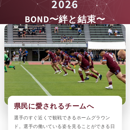
2
0
2
6
B
O
N
D
〜
絆
と
結
束
〜
県民に愛されるチームへ
選手のすぐ近くで観戦できるホームグラウン
ド。選手の働いている姿を見ることができる日