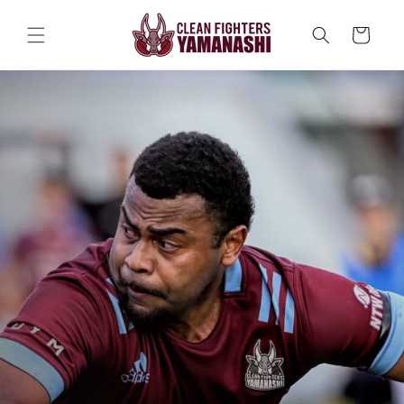
コンテ
カ
ンツに
ー
進む
ト