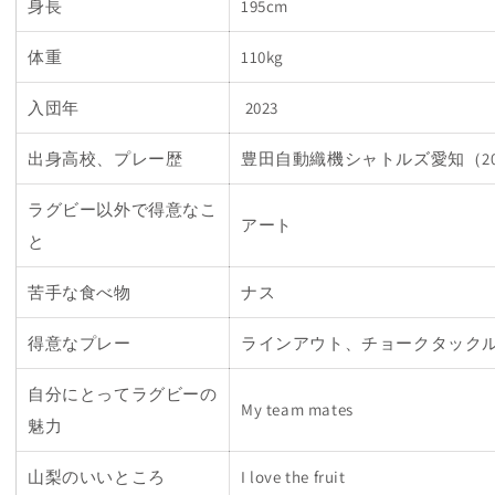
身長
195cm
体重
110kg
入団年
2023
出身高校、プレー歴
豊田自動織機シャトルズ愛知（202
ラグビー以外で得意なこ
アート
と
苦手な食べ物
ナス
得意なプレー
ラインアウト、チョークタック
自分にとってラグビーの
My team mates
魅力
山梨のいいところ
I love the fruit