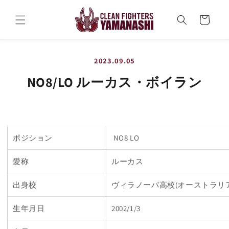
コンテ
カ
ンツに
ー
進む
ト
2023.09.05
NO8/LO ルーカス・ボイラン
ポジション
NO8 LO
愛称
ルーカス
出身校
ヴィラノーバ高校(オーストラリ
生年月日
2002/1/3