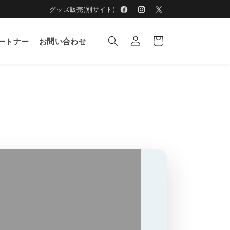
グッズ販売(別サイト)
Facebook
Instagram
X
ロ
(Twitter)
カ
グ
ー
ートナー
お問い合わせ
イ
ト
ン