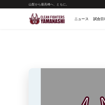
コンテ
山梨から最高峰へ、ともに。
ンツに
進む
ニュース
試合日